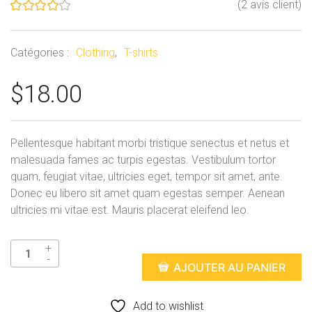
(
2
avis client)
Noté
2
4.00
sur
5 basé
Catégories :
Clothing
,
T-shirts
sur
notations
client
$
18.00
Pellentesque habitant morbi tristique senectus et netus et
malesuada fames ac turpis egestas. Vestibulum tortor
quam, feugiat vitae, ultricies eget, tempor sit amet, ante.
Donec eu libero sit amet quam egestas semper. Aenean
ultricies mi vitae est. Mauris placerat eleifend leo.
AJOUTER AU PANIER
Add to wishlist