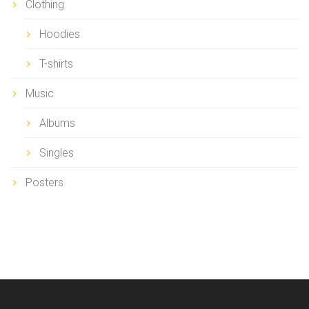
Clothing
Hoodies
T-shirts
Music
Albums
Singles
Posters