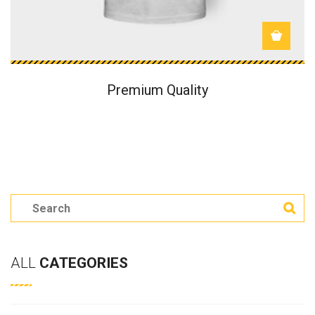
Premium Quality
S
e
a
ALL
CATEGORIES
r
c
h