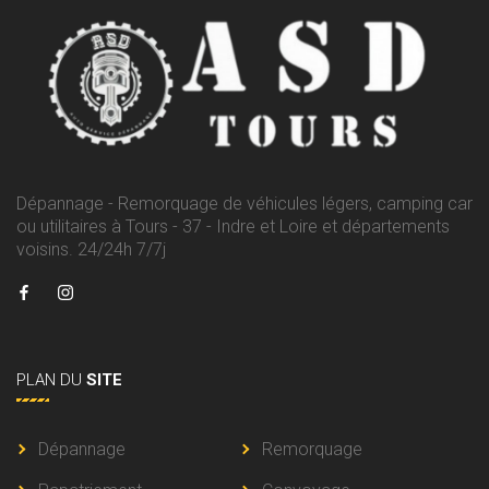
Dépannage - Remorquage de véhicules légers, camping car
ou utilitaires à Tours - 37 - Indre et Loire et départements
voisins. 24/24h 7/7j
PLAN
DU
SITE
Dépannage
Remorquage