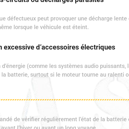
ue défectueux peut provoquer une décharge lente e
ême lorsque le véhicule est éteint.
on excessive d’accessoires électriques
n d’énergie (comme les systèmes audio puissants, l
la batterie, surtout si le moteur tourne au ralenti o
ndé de vérifier régulièrement l’état de la batterie
 avant l’hiver ou avant un long voyage.