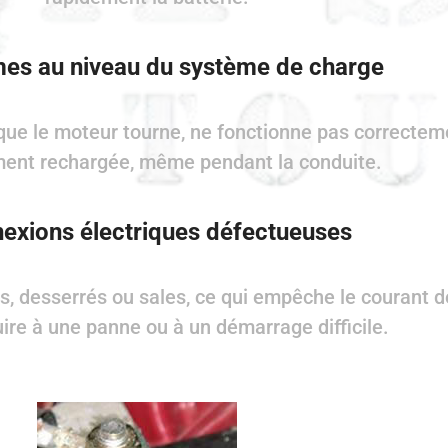
es au niveau du système de charge
orsque le moteur tourne, ne fonctionne pas correctem
ent rechargée, même pendant la conduite.
exions électriques défectueuses
és, desserrés ou sales, ce qui empêche le courant d
ire à une panne ou à un démarrage difficile.