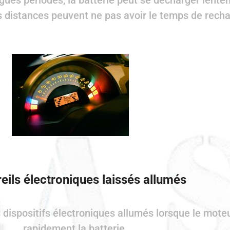
ngues périodes, la batterie peut se décharger lente
 distances peuvent ne pas avoir le temps de rechar
eils électroniques laissés allumés
s dispositifs électroniques allumés lorsque le mote
rapidement la batterie.