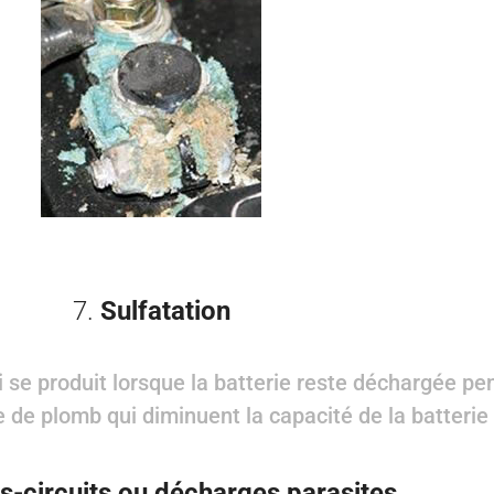
7.
Sulfatation
 se produit lorsque la batterie reste déchargée pe
e de plomb qui diminuent la capacité de la batterie
s-circuits ou décharges parasites