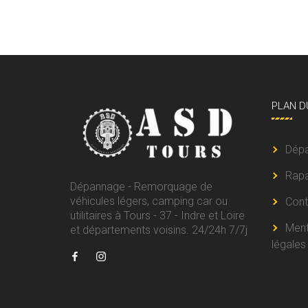
PLAN
D
Dép
Rapa
Dépannage - Remorquage de
véhicules légers, camping car ou
Cont
utilitaires à Tours - 37 - Indre et Loire
Ment
et départements voisins. 24/24h 7/7j
légales