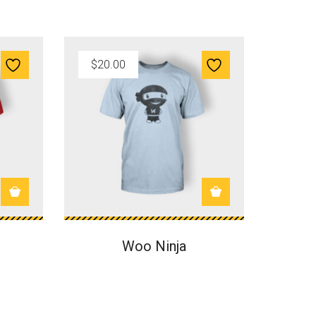
$
20.00
$
20.
Woo Ninja
N