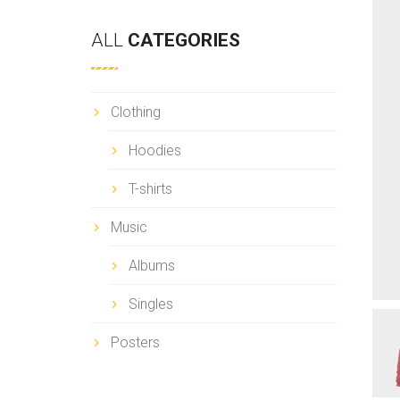
a
r
ALL
CATEGORIES
c
h
Clothing
Hoodies
T-shirts
Music
Albums
Singles
Posters