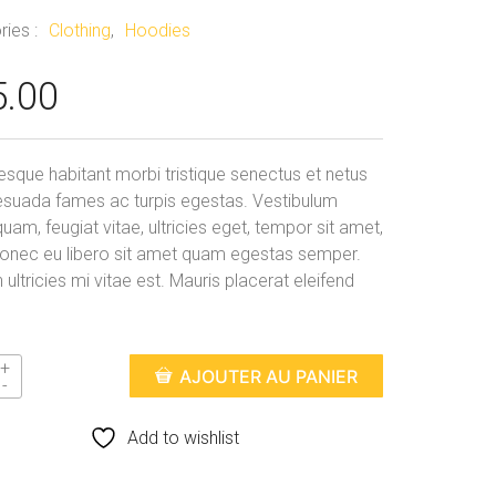
ries :
Clothing
,
Hoodies
5.00
esque habitant morbi tristique senectus et netus
esuada fames ac turpis egestas. Vestibulum
quam, feugiat vitae, ultricies eget, tempor sit amet,
Donec eu libero sit amet quam egestas semper.
ultricies mi vitae est. Mauris placerat eleifend
AJOUTER AU PANIER
Add to wishlist