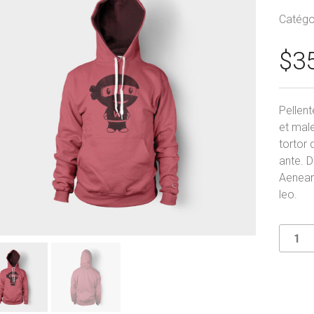
Catégo
$
3
Pellent
et mal
tortor 
ante. 
Aenean 
leo.