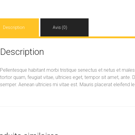
Description
Avis (0)
Description
Pellentesque habitant morbi tristique senectus et netus et mal
tortor quam, feugiat vitae, ultricies eget, tempor sit amet, ante
semper. Aenean ultricies mi vitae est. Mauris placerat eleifend le