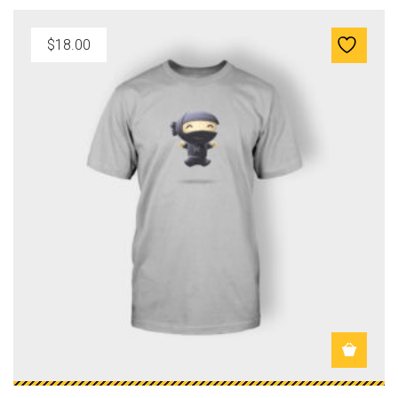
1
0
5
0
$
18.00
.
.
0
0
.