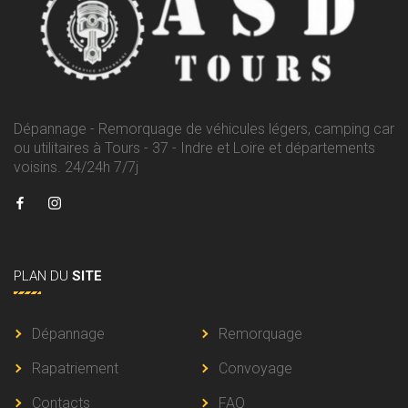
Dépannage - Remorquage de véhicules légers, camping car
ou utilitaires à Tours - 37 - Indre et Loire et départements
voisins. 24/24h 7/7j
PLAN
DU
SITE
Dépannage
Remorquage
Rapatriement
Convoyage
Contacts
FAQ