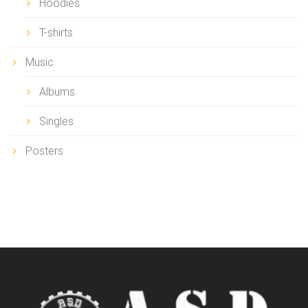
Hoodies
T-shirts
Music
Albums
Singles
Posters