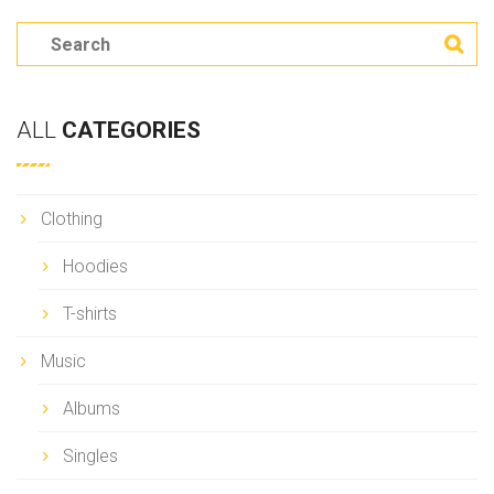
S
e
a
ALL
CATEGORIES
r
c
h
Clothing
Hoodies
T-shirts
Music
Albums
Singles