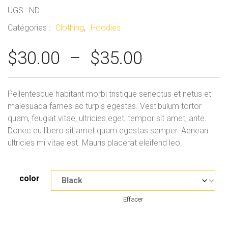
UGS :
ND
Catégories :
Clothing
,
Hoodies
P
$
30.00
–
$
35.00
l
a
Pellentesque habitant morbi tristique senectus et netus et
g
malesuada fames ac turpis egestas. Vestibulum tortor
quam, feugiat vitae, ultricies eget, tempor sit amet, ante.
e
Donec eu libero sit amet quam egestas semper. Aenean
d
ultricies mi vitae est. Mauris placerat eleifend leo.
e
p
color
r
Effacer
i